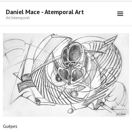
Daniel Mace - Atemporal Art
Art Intemporel
Accueil
Peintures
Dessins
Sculpture
Écrits
Contacter
Guèpes