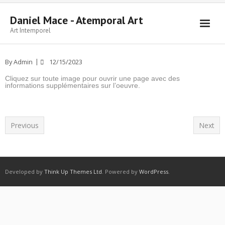
Daniel Mace - Atemporal Art
Art Intemporel
Accueil
By
Admin
12/15/2023
Peintures
Cliquez sur toute image pour ouvrir une page avec des
informations supplémentaires sur l’oeuvre.
Dessins
Sculpture
Previous
Next
Écrits
Contacter
Developed by
Think Up Themes Ltd
. Powered by
WordPress
.